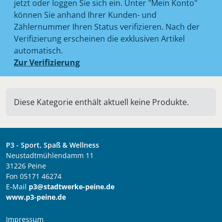
jetzt oder loggen Sie sich ein. Unter "Mein Konto"
können Sie anhand Ihrer Kunden- und
Zählernummer Ihren Status verifizieren. Nach der
Verifizierung erscheinen die exklusiven Artikel
automatisch.
Zur Verifizierung
Diese Kategorie enthält aktuell keine Produkte.
P3 - Sport, Spaß & Wellness
Neustadtmühlendamm 11
31226 Peine
Fon 05171 46274
E-Mail
p3@stadtwerke-peine.de
www.p3-peine.de
Impressum